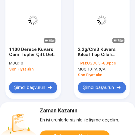
1100 Derece Kuvars
2.2g/Cm3 Kuvars
Cam Tüpler Çift Delik
Kılcal Tüp Cilalı
Dört Delik Altı Delik
Yüzey Şeffaf Kuvars
MOQ:
10
Fiyat:
USD0.5~80/pcs
Çok Delik
Boru
Son Fiyat alın
MOQ:
10 PARÇA
Son Fiyat alın
Şimdi başvurun
Şimdi başvurun
Zaman Kazanın
En iyi ürünlerle sizinle iletişime geçelim.