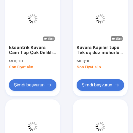
Eksantrik Kuvars
Kuvars Kapiler tüpü
Cam Tüp Çok Delikli
Tek uç düz mühürlü
Eliptik D Şekilli
Kuvars cam test
MOQ:
10
MOQ:
10
tüpü şeffaf
Son Fiyat alın
Son Fiyat alın
Şimdi başvurun
Şimdi başvurun
Evde
Ürün
Videolar