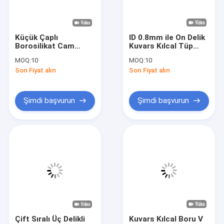
VR Gösterisi
Bizim Hakkımızda
Küçük Çaplı
ID 0.8mm ile On Delik
Borosilikat Cam
Kuvars Kılcal Tüp
Fabrika turu
Kılcal Tüpler OD
Dairesel Şekil
MOQ:
10
MOQ:
10
0.5mm ID 0.2mm
Son Fiyat alın
Son Fiyat alın
Kalite Kontrolü
Bizimle İletişim
Şimdi başvurun
Şimdi başvurun
Haberler
Davalar
Bir İndirim İste
Optik Kuvars Cam
Çift Sıralı Üç Delikli
Kuvars Kılcal Boru V