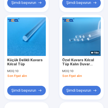
Şimdi başvurun
Şimdi başvurun
Küçük Delikli Kuvars
Özel Kuvars Kılcal
Kılcal Tüp
Tüp Kalın Duvar
Küçük Çap OD 6mm
MOQ:
10
MOQ:
10
ID 0.8mm
Son Fiyat alın
Son Fiyat alın
Şimdi başvurun
Şimdi başvurun