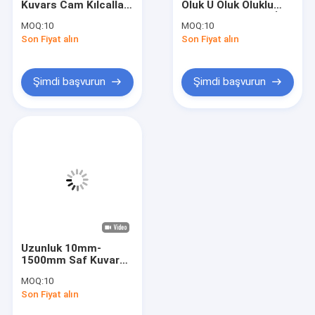
Kuvars Cam Kılcallar
Oluk U Oluk Oluklu
Kuvars Cam İşleme
Fiber Optik Koruma
Fiber Hassasiyeti İçin
MOQ:
10
MOQ:
10
Kılıfı
Son Fiyat alın
Kuvars Cam Tüp
Son Fiyat alın
Kuvars Kılcal Tüp
Şimdi başvurun
Şimdi başvurun
Borosilikat Cam Tüp
Kuvars Cam Çubuk
Lazer Yedek Parça
Silikon Dioksit Püskürtme Hedefi
Kuvars Aparatı
Uzunluk 10mm-
Kuvars Cam Tabak
1500mm Saf Kuvars
Test Tüpü Tek Uçlu
MOQ:
10
Mühürlü Yuvarlak
Özel Cam Parçaları
Son Fiyat alın