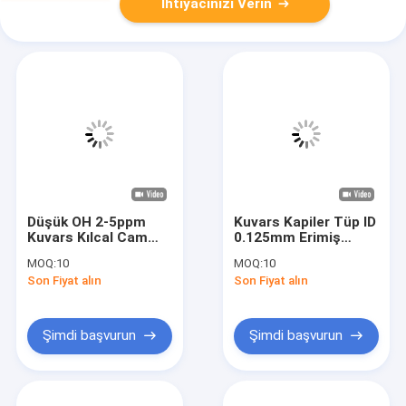
İhtiyacınızı Verin
Düşük OH 2-5ppm
Kuvars Kapiler Tüp ID
Kuvars Kılcal Cam
0.125mm Erimiş
Tüp Yüksek UV
Silika Optik Fiber Kol
MOQ:
10
MOQ:
10
Radyasyon Direnci
Son Fiyat alın
Son Fiyat alın
Şimdi başvurun
Şimdi başvurun