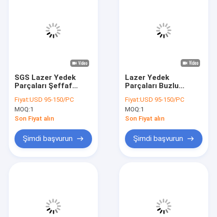
SGS Lazer Yedek
Lazer Yedek
Parçaları Şeffaf
Parçaları Buzlu
Dairesel Kuvars Akış
Kademeli Kuvars Akış
Fiyat:
USD 95-150/PC
Fiyat:
USD 95-150/PC
Tüpü Çift Delik
Hücresi Şeffaf Elips
MOQ:
1
MOQ:
1
Şekli Çift Delikli
Son Fiyat alın
Son Fiyat alın
Şimdi başvurun
Şimdi başvurun
Evde
Ürün
Videolar