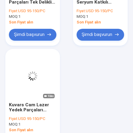
Parçaları Tek Delikli
Seryum Katkılı
Kuvars Cam İşleme
Kuvars Cam Lazer
Kuvars Tek Delikli
Fiyat:
USD 95-150/PC
Fiyat:
USD 95-150/PC
Akış Tüpü
Lazer Akış Tüpü
MOQ:
Kuvars Cam Tüp
1
MOQ:
1
Son Fiyat alın
Son Fiyat alın
Kuvars Kılcal Tüp
Şimdi başvurun
Şimdi başvurun
Borosilikat Cam Tüp
Kuvars Cam Çubuk
Lazer Yedek Parça
Silikon Dioksit Püskürtme Hedefi
Kuvars Aparatı
Kuvars Cam Lazer
Kuvars Cam Tabak
Yedek Parçaları
Yüksek Saflıkta
Fiyat:
USD 95-150/PC
Kuvars Akış Tüpünü
Özel Cam Parçaları
MOQ:
1
Özelleştirir
Son Fiyat alın