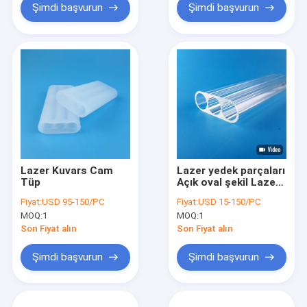
Şimdi başvurun
Şimdi başvurun
Lazer Kuvars Cam
Lazer yedek parçaları
Tüp
Açık oval şekil Lazer
boşluk filtri Çok
Fiyat:
USD 95-150/PC
Fiyat:
USD 15-150/PC
delikli Lazer akış
MOQ:
1
MOQ:
1
borusu
Son Fiyat alın
Son Fiyat alın
Şimdi başvurun
Şimdi başvurun