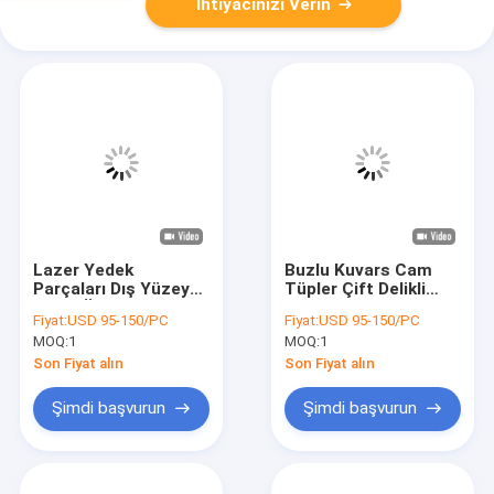
İhtiyacınızı Verin
Lazer Yedek
Buzlu Kuvars Cam
Parçaları Dış Yüzey
Tüpler Çift Delikli
Buzlu Üçlü Delikli
Seryum Katkılı
Fiyat:
USD 95-150/PC
Fiyat:
USD 95-150/PC
Kuvars Cam Tüp
Kuvars Akış Tüpleri
MOQ:
1
MOQ:
1
Son Fiyat alın
Son Fiyat alın
Şimdi başvurun
Şimdi başvurun