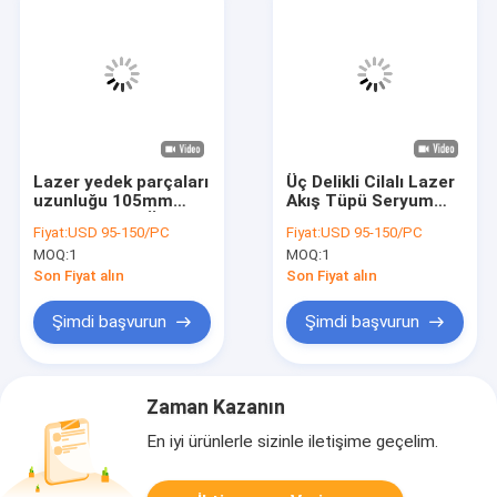
Lazer yedek parçaları
Üç Delikli Cilalı Lazer
uzunluğu 105mm
Akış Tüpü Seryum
Dondurulmuş Üçlü
Katkılı Kuvars şeffaf
Fiyat:
USD 95-150/PC
Fiyat:
USD 95-150/PC
Boru Apaçık
Renk
MOQ:
1
MOQ:
1
Son Fiyat alın
Son Fiyat alın
Şimdi başvurun
Şimdi başvurun
Zaman Kazanın
En iyi ürünlerle sizinle iletişime geçelim.