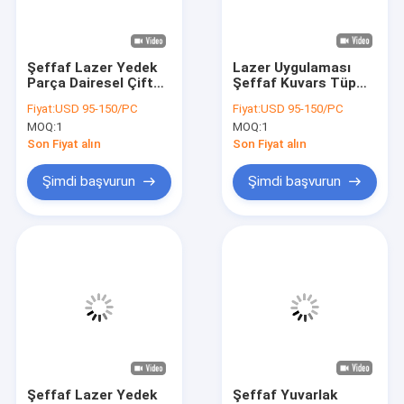
VR Gösterisi
Bizim Hakkımızda
Şeffaf Lazer Yedek
Lazer Uygulaması
Parça Dairesel Çift
Şeffaf Kuvars Tüp
Fabrika turu
Delikli Kuvars Lazer
Çift Delikli
Fiyat:
USD 95-150/PC
Fiyat:
USD 95-150/PC
Cam Tüpler
Genişletilmiş 150mm
MOQ:
1
MOQ:
1
Kalite Kontrolü
Son Fiyat alın
Son Fiyat alın
Bizimle İletişim
Şimdi başvurun
Şimdi başvurun
Haberler
Davalar
Bir İndirim İste
Optik Kuvars Cam
Şeffaf Lazer Yedek
Şeffaf Yuvarlak