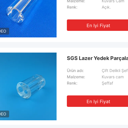
Malzeme:
Kuvars Cam
Renk:
Açık.
En Iyi Fiyat
DEO
SGS Lazer Yedek Parçalar
Ürün adı:
Çift Delikli Ş
Malzeme:
Kuvars cam
Renk:
Şeffaf
En Iyi Fiyat
DEO