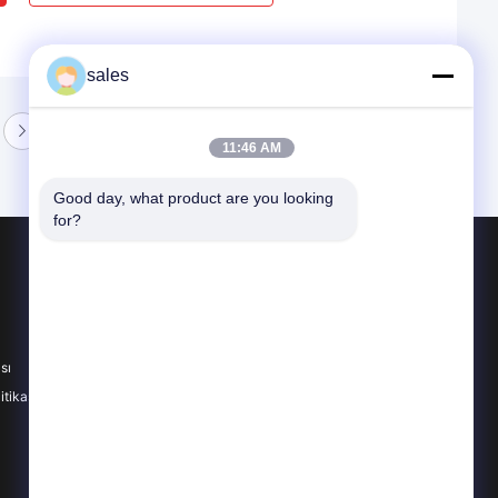
sales
11:46 AM
Good day, what product are you looking 
for?
Ürünler
Optik Kuvars Cam
Kuvars Cam İşleme
sı
Kuvars Cam Tüp
itikası
Tüm Kategoriler