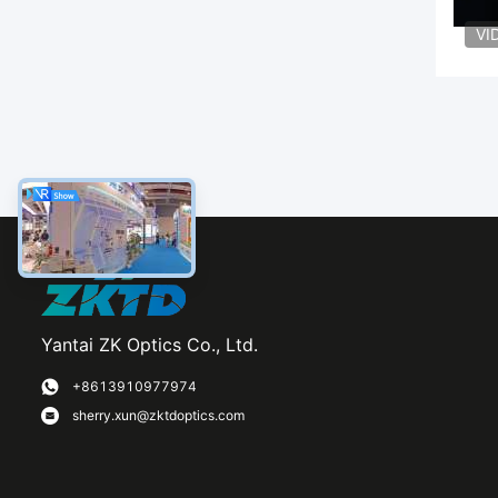
VI
Yantai ZK Optics Co., Ltd.
+8613910977974
sherry.xun@zktdoptics.com