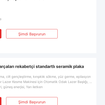
e
Şimdi Başvurun
rçaları rekabetçi standartlı seramik plaka
a, cilt gençleştirme, kırışıklık sökme, yüz germe, epilasyon
Yedek Parçalar Lazer Kesme Makinesi için Otomatik Odak Lazer Başlığı, Lazer Kesme Makinesi Yedek Par
, güneş enerjisi, Yarı iletken
Şimdi Başvurun