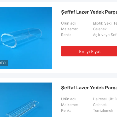
Şeffaf Lazer Yedek Parça
Ürün adı:
Eliptik Şekil T
Malzeme:
Gelenek
Renk:
Açık veya Şef
En Iyi Fiyat
DEO
Şeffaf Lazer Yedek Parça
Ürün adı:
Dairesel Çift 
Malzeme:
Gelenek
Renk:
Temizlemek