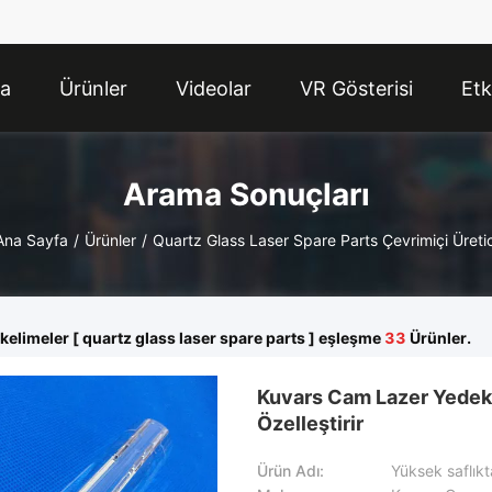
da
Ürünler
Videolar
VR Gösterisi
Etk
Arama Sonuçları
Ana Sayfa
/
Ürünler
/
Quartz Glass Laser Spare Parts Çevrimiçi Üretic
kelimeler [ quartz glass laser spare parts ] eşleşme
33
Ürünler.
Kuvars Cam Lazer Yedek 
Özelleştirir
Ürün Adı: