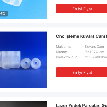
En Iyi Fiyat
DEO
Cnc İşleme Kuvars Cam D
Malzeme:
Kuvars Cam
Direnç:
7×107Ω.cm
Dielektrik gücü:
250～400Kv/
En Iyi Fiyat
Lazer Yedek Parçaları G