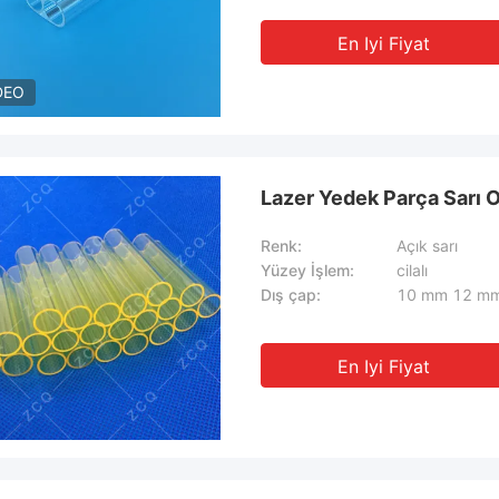
En Iyi Fiyat
DEO
Lazer Yedek Parça Sarı 
Renk:
Açık sarı
Yüzey İşlem:
cilalı
Dış çap:
10 mm 12 m
En Iyi Fiyat