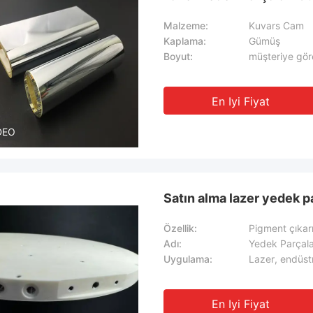
Malzeme:
Kuvars Cam
Kaplama:
Gümüş
Boyut:
müşteriye gör
En Iyi Fiyat
DEO
Satın alma lazer yedek pa
Özellik:
Pigment çıkarm
Adı:
Uygulama:
Lazer, endüstri
En Iyi Fiyat