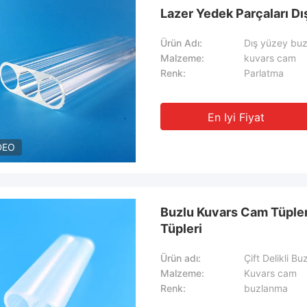
Lazer Yedek Parçaları Dı
Ürün Adı:
Dış yüzey buzl
Malzeme:
kuvars cam
Renk:
Parlatma
En Iyi Fiyat
DEO
Buzlu Kuvars Cam Tüpler 
Tüpleri
Ürün adı:
Çift Delikli 
Malzeme:
Kuvars cam
Renk:
buzlanma