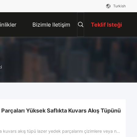
Turkish
inlikler
Bizimle Iletişim
Teklif Isteği
Kur
i
Parçaları Yüksek Saflıkta Kuvars Akış Tüpünü
Yüksek saflıkta kuvars akış tüpü lazer yedek parçalarını çizimlere veya numunelere göre özelleştirin