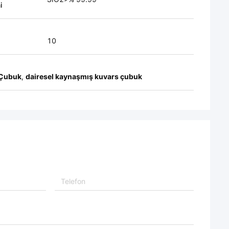
i
10
 Çubuk
,
dairesel kaynaşmış kuvars çubuk