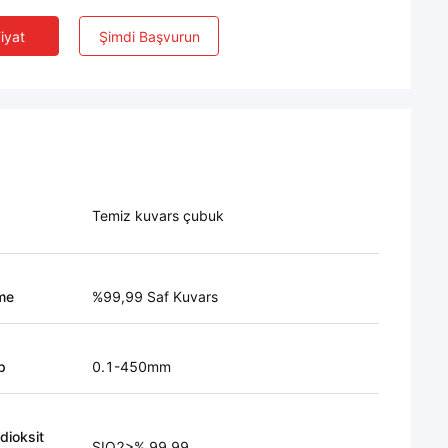
Fiyat
Şimdi Başvurun
Temiz kuvars çubuk
me
%99,99 Saf Kuvars
p
0.1-450mm
 dioksit
SIO2>% 99.99