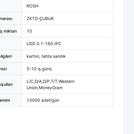
ROSH
marası
ZKTD-ÇUBUK
ş miktarı
10
USD 0.1-160 /PC
lgileri
karton, tahta sandık
resi
5-10 iş günü
L/C,D/A,D/P,T/T,Western
ulları
Union,MoneyGram
emini
10000 adet/gün