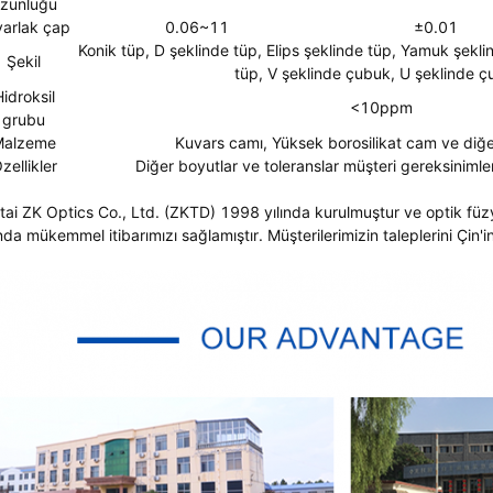
zunluğu
varlak çap
0.06~11
±0.01
Konik tüp, D şeklinde tüp, Elips şeklinde tüp, Yamuk şekli
Şekil
tüp, V şeklinde çubuk, U şeklinde ç
idroksil
<10ppm
grubu
Malzeme
Kuvars camı, Yüksek borosilikat cam ve diğ
zellikler
Diğer boyutlar ve toleranslar müşteri gereksinimleri
tai ZK Optics Co., Ltd. (ZKTD) 1998 yılında kurulmuştur ve optik f
nda mükemmel itibarımızı sağlamıştır. Müşterilerimizin taleplerini Çin'