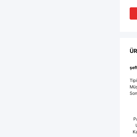
ÜR
şef
Tip
Müş
Son
P
K