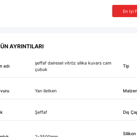
En Iyi 
ÜN AYRINTILARI
şeffaf dairesel vitröz silika kuvars cam
n adı
Tip
çubuk
vuru
Yarı iletken
Malze
nk
Şeffaf
Dış Ça
Silikon
nluk
2-3500mm