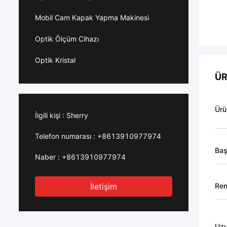
Mobil Cam Kapak Yapma Makinesi
Optik Ölçüm Cihazı
Optik Kristal
ÜR
Ürü
İlgili kişi :
Sherry
Telefon numarası :
+8613910977974
Baş
Naber :
+8613910977974
İletişim
Re
Uzu