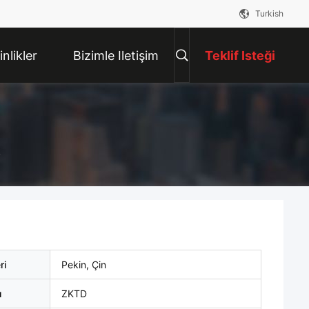
Turkish
inlikler
Bizimle Iletişim
Teklif Isteği
Kur
k
ri
Pekin, Çin
ı
ZKTD