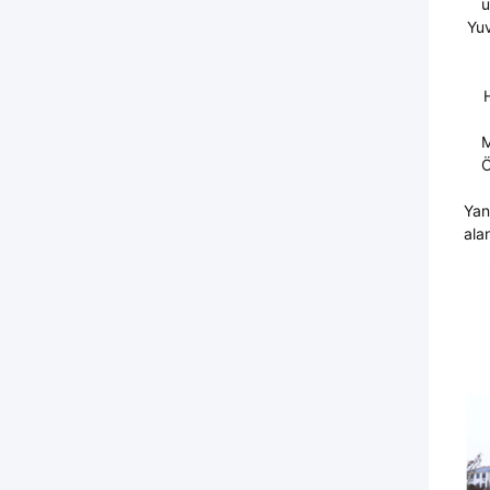
u
Yu
H
Ö
Yan
ala