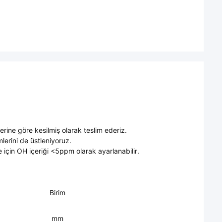
rine göre kesilmiş olarak teslim ederiz.
mlerini de üstleniyoruz.
e için OH içeriği <5ppm olarak ayarlanabilir.
Birim
mm