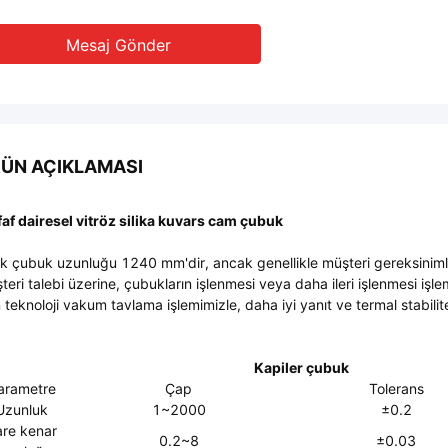
Mesaj Gönder
ÜN AÇIKLAMASI
faf dairesel vitröz silika kuvars cam çubuk
ik çubuk uzunluğu 1240 mm'dir, ancak genellikle müşteri gereksinimle
teri talebi üzerine, çubukların işlenmesi veya daha ileri işlenmesi işle
 teknoloji vakum tavlama işlemimizle, daha iyi yanıt ve termal stabilit
Kapiler çubuk
arametre
Çap
Tolerans
Uzunluk
1~2000
±0.2
are kenar
0.2~8
±0.03