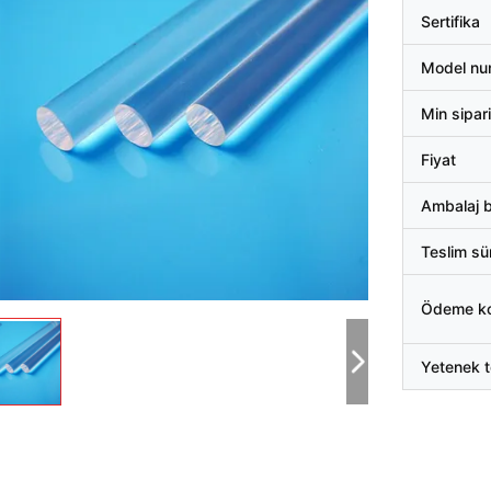
Sertifika
Model nu
Min sipari
Fiyat
Ambalaj bi
Teslim sü
Ödeme koş
Yetenek t