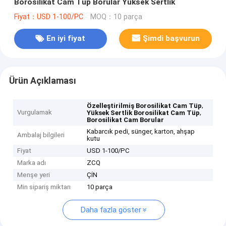
Borosilikat Cam Tüp Borular Yüksek Sertlik
Fiyat：USD 1-100/PC
MOQ：10 parça
En iyi fiyat
Şimdi başvurun
Ürün Açıklaması
,
Özelleştirilmiş Borosilikat Cam Tüp
Vurgulamak
,
Yüksek Sertlik Borosilikat Cam Tüp
Borosilikat Cam Borular
Kabarcık pedi, sünger, karton, ahşap
Ambalaj bilgileri
kutu
Fiyat
USD 1-100/PC
Marka adı
ZCQ
Menşe yeri
ÇİN
Min sipariş miktarı
10 parça
Daha fazla göster