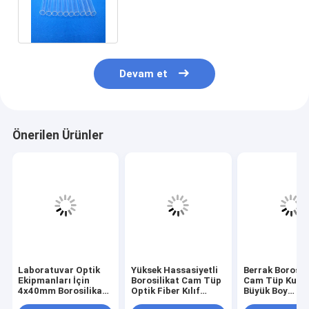
Tüp Borular Yüksek Sertlik
Devam et
Önerilen Ürünler
Laboratuvar Optik
Yüksek Hassasiyetli
Berrak Borosil
Ekipmanları İçin
Borosilikat Cam Tüp
Cam Tüp Kubb
4x40mm Borosilikat
Optik Fiber Kılıf
Büyük Boy
Cam Çubuk İyi
Borosilikat Cam
Özelleştirilmiş