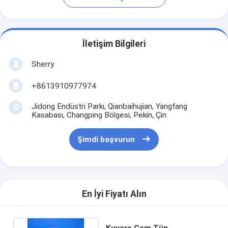
İletişim Bilgileri
Sherry
+8613910977974
Jidong Endüstri Parkı, Qianbaihujian, Yangfang
Kasabası, Changping Bölgesi, Pekin, Çin
Şimdi başvurun
En İyi Fiyatı Alın
Kuvars Cam Tüp