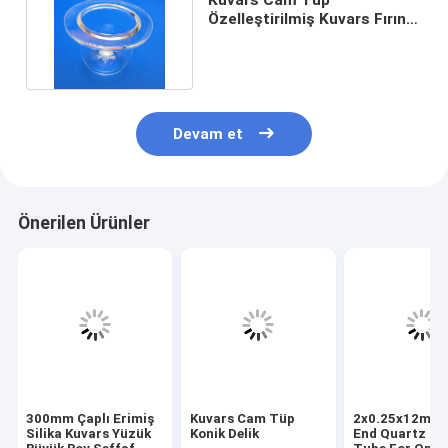
Özelleştirilmiş Kuvars Fırın
Tüpü Yüksek Sıcaklık Flanşlı
Devam et
Önerilen Ürünler
300mm Çaplı Erimiş
Kuvars Cam Tüp
2x0.25x12mm 
Silika Kuvars Yüzük
Konik Delik
End Quartz Gl