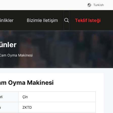
Turkish
inlikler
Bizimle Iletişim
Teklif Isteği
Kur
ünler
a Cam Oyma Makinesi
Cam Oyma Makinesi
ri
Çin
ı
ZKTD