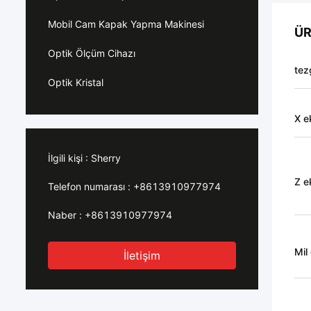
Mobil Cam Kapak Yapma Makinesi
ÜR
Optik Ölçüm Cihazı
tez
Optik Kristal
X e
İlgili kişi :
Sherry
Z e
Telefon numarası :
+8613910977974
Naber :
+8613910977974
Mil 
İletişim