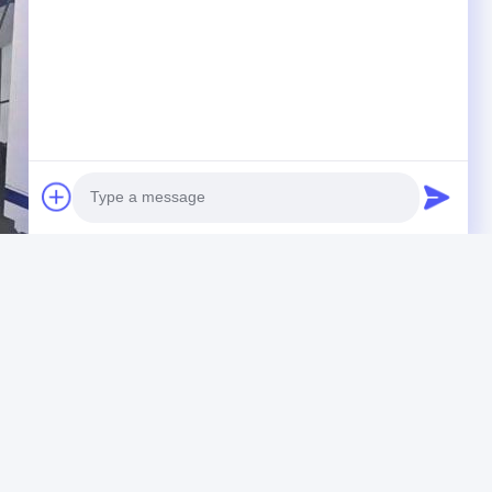
Photo
Video Call
Audio Call
tomatik mobil serigrafi baskı ekipmanları