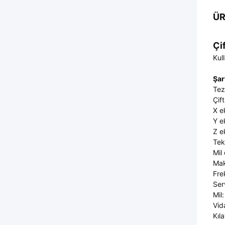
ÜR
Çi
Kul
Şa
Tez
Çif
X e
Y e
Z e
Tek
Mil
Mak
Fre
Ser
Mil:
Vid
Kıl