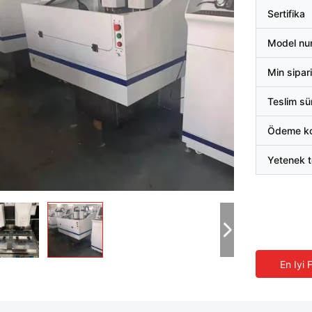
Sertifika
Model nu
Min sipari
Teslim sü
Ödeme koş
Yetenek t
En Iyi 