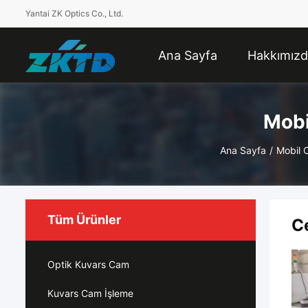
Yantai ZK Optics Co., Ltd.
Ana Sayfa
Hakkımız
Mobi
Ana Sayfa
/
Mobil 
Tüm Ürünler
C
Optik Kuvars Cam
Kuvars Cam İşleme