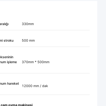
aralığı
330mm
ni stroku
500 mm
ekseninin
mum işleme
370mm * 500mm
mum hareket
12000 mm / dak
ı cam oyma makinesi
,