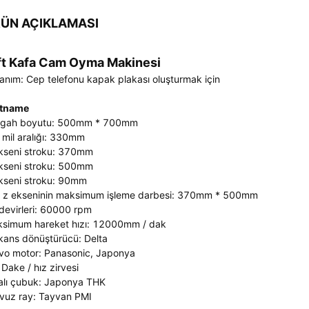
ÜN AÇIKLAMASI
ft Kafa Cam Oyma Makinesi
lanım: Cep telefonu kapak plakası oluşturmak için
rtname
gah boyutu: 500mm * 700mm
t mil aralığı: 330mm
kseni stroku: 370mm
kseni stroku: 500mm
kseni stroku: 90mm
 z ekseninin maksimum işleme darbesi: 370mm * 500mm
 devirleri: 60000 rpm
simum hareket hızı: 12000mm / dak
kans dönüştürücü: Delta
vo motor: Panasonic, Japonya
 Dake / hız zirvesi
alı çubuk: Japonya THK
avuz ray: Tayvan PMI