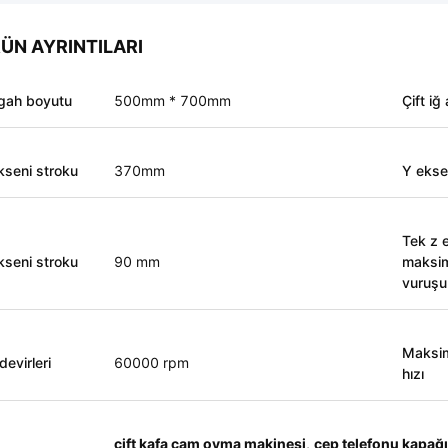
ÜN AYRINTILARI
gah boyutu
500mm * 700mm
Çift iğ 
kseni stroku
370mm
Y ekse
Tek z 
kseni stroku
90 mm
maksi
vuruşu
Maksi
devirleri
60000 rpm
hızı
çift ​​kafa cam oyma makinesi
,
cep telefonu kapağ