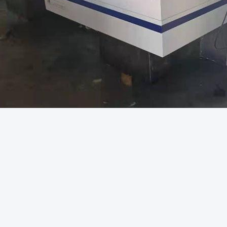
ketler:
dört istasyonlu mobil serigrafi baskı makinesi
o