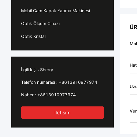
Mobil Cam Kapak Yapma Makinesi
Optik Ölçüm Cihazı
ÜR
Optik Kristal
Ma
Hat
İlgili kişi :
Sherry
Telefon numarası :
+8613910977974
Uzu
Naber :
+8613910977974
Vur
İletişim