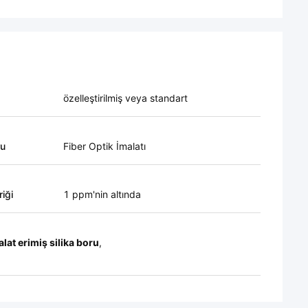
özelleştirilmiş veya standart
ru
Fiber Optik İmalatı
iği
1 ppm'nin altında
alat erimiş silika boru
,