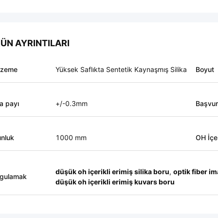
ÜN AYRINTILARI
lzeme
Yüksek Saflıkta Sentetik Kaynaşmış Silika
Boyut
a payı
+/-0.3mm
Başvu
nluk
1000 mm
OH İçer
düşük oh içerikli erimiş silika boru
,
optik fiber im
gulamak
düşük oh içerikli erimiş kuvars boru