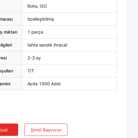
Rohs, ISO
marası
özelleştirilmiş
ş miktarı
1 parça
lgileri
tahta sandık ihracat
resi
2-3 ay
ulları
T/T
emini
Ayda 1000 Adet
Fiyat
Şimdi Başvurun