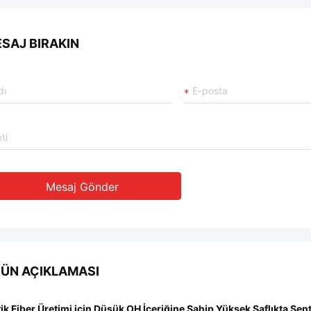
SAJ BIRAKIN
Mesaj Gönder
ÜN AÇIKLAMASI
ik Fiber Üretimi için Düşük OH İçeriğine Sahip Yüksek Saflıkta Sen