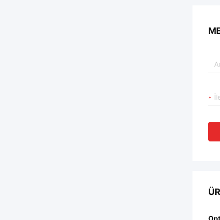
ME
ÜR
Opt