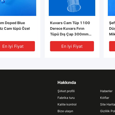
um Doped Blue
Kuvars Cam Tüp 1100
Şef
tz Cam tüpü Özel
Derece Kuvars Fırın
Dü
Tüpü Dış Çap 300mm
Mik
Uzunluk 2000mm
Yüksek Sıcaklık Kuvars
En Iyi Fiyat
En Iyi Fiyat
Tüpü
Hakkında
Şirket profili
Haberler
Fabrika turu
Kılıflar
Kalite kontrol
Site Harita
DEO
Bize ulaşın
Gizlilik Pol