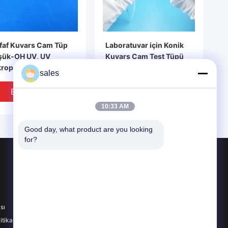
faf Kuvars Cam Tüp
Laboratuvar için Konik
şük-OH UV, UV
Kuvars Cam Test Tüpü
rop Kırıcı Alan İçin
Sigortalı Silika Tüp
sales
En Iyi Fiyat
En Iyi Fiyat
10:33 AM
Good day, what product are you looking 
for?
Ürünler
Optik Kuvars Cam
Kuvars Cam İşleme
sı
Kuvars Cam Tüp
itikası
Tüm Kategoriler