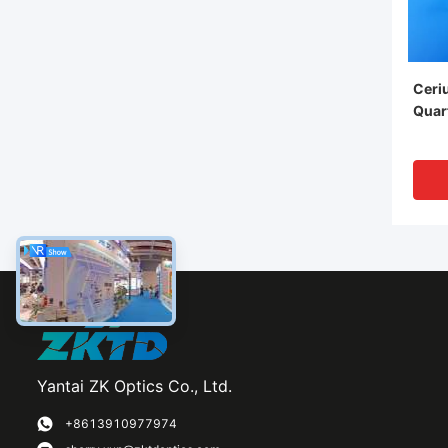
Ceri
Quar
Yantai ZK Optics Co., Ltd.
VI
+8613910977974