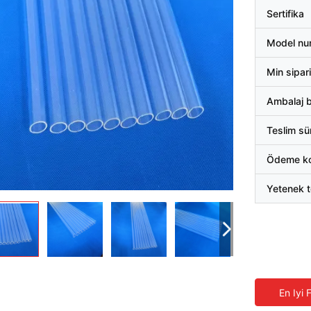
Sertifika
Model nu
Min sipari
Ambalaj bi
Teslim sü
Ödeme koş
Yetenek t
En Iyi 