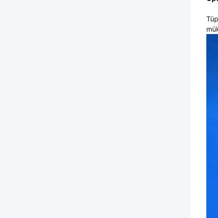
Tüp
mük