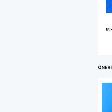
Eti
ÖNERI