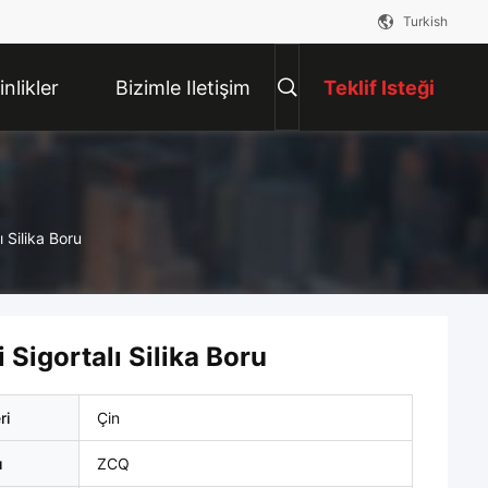
Turkish
inlikler
Bizimle Iletişim
Teklif Isteği
Kur
ı Silika Boru
 Sigortalı Silika Boru
ri
Çin
ı
ZCQ