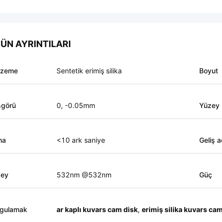
ÜN AYRINTILARI
lzeme
Sentetik erimiş silika
Boyut
görü
0, -0.05mm
Yüzey K
ma
<10 ark saniye
Geliş a
zey
532nm @532nm
Güç
gulamak
ar kaplı kuvars cam disk
,
erimiş silika kuvars ca