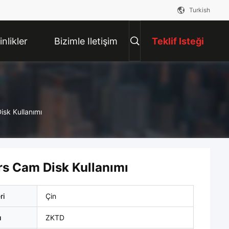
Turkish
inlikler
Bizimle Iletişim
Teklif Isteği
Kur
isk Kullanımı
rs Cam Disk Kullanımı
ri
Çin
ı
ZKTD