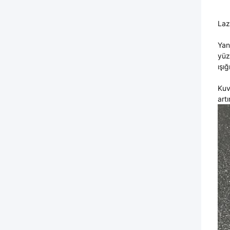
Laz
Yan
yüz
ışı
Kuv
artı