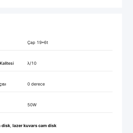
Çap 19*6t
alitesi
λ/10
çısı
0 derece
50W
m disk
,
lazer kuvars cam disk