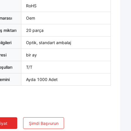
RoHS
marası
Oem
ş miktarı
20 parça
lgileri
Optik, standart ambalaj
resi
bir ay
ulları
T/T
emini
Ayda 1000 Adet
Fiyat
Şimdi Başvurun