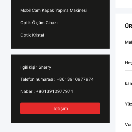
Mobil Cam Kapak Yapma Makinesi
Optik Ölçüm Cihazı
ÜR
Optik Kristal
Ma
Hoş
İlgili kişi :
Sherry
Telefon numarası :
+8613910977974
ka
Naber :
+8613910977974
Yü
İletişim
Vur