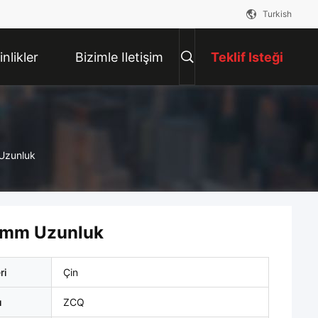
Turkish
inlikler
Bizimle Iletişim
Teklif Isteği
Kur
Uzunluk
10mm Uzunluk
ri
Çin
ı
ZCQ