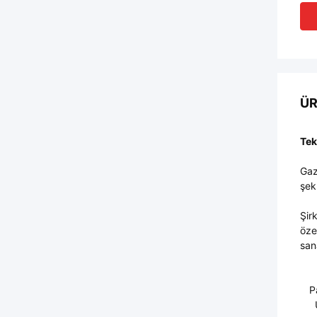
ÜR
Tek
Gaz
şek
Şir
özel
san
P