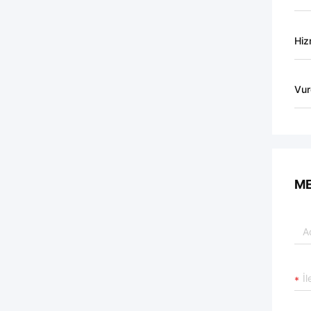
Hiz
Vur
ME