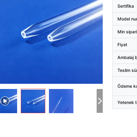
Sertifika
Model nu
Min sipari
Fiyat
Ambalaj bi
Teslim sü
Ödeme koş
Yetenek t