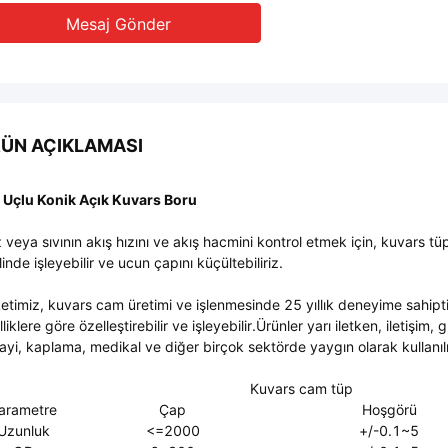
Mesaj Gönder
ÜN AÇIKLAMASI
 Uçlu Konik Açık Kuvars Boru
 veya sıvının akış hızını ve akış hacmini kontrol etmek için, kuvars tü
linde işleyebilir ve ucun çapını küçültebiliriz.
ketimiz, kuvars cam üretimi ve işlenmesinde 25 yıllık deneyime sahipt
liklere göre özelleştirebilir ve işleyebilir.Ürünler yarı iletken, iletişim,
ayi, kaplama, medikal ve diğer birçok sektörde yaygın olarak kullanı
Kuvars cam tüp
arametre
Çap
Hoşgörü
Uzunluk
<=2000
+/-0.1~5