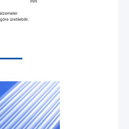
mm
alzemeler
öre üretilebilir.