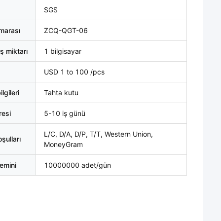
SGS
marası
ZCQ-QGT-06
ş miktarı
1 bilgisayar
USD 1 to 100 /pcs
lgileri
Tahta kutu
resi
5-10 iş günü
L/C, D/A, D/P, T/T, Western Union,
ulları
MoneyGram
emini
10000000 adet/gün