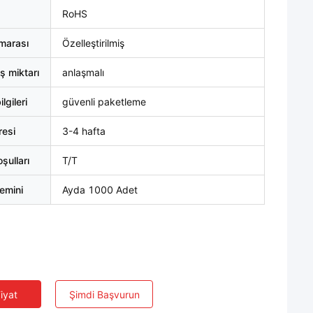
RoHS
marası
Özelleştirilmiş
ş miktarı
anlaşmalı
lgileri
güvenli paketleme
resi
3-4 hafta
ulları
T/T
emini
Ayda 1000 Adet
Fiyat
Şimdi Başvurun