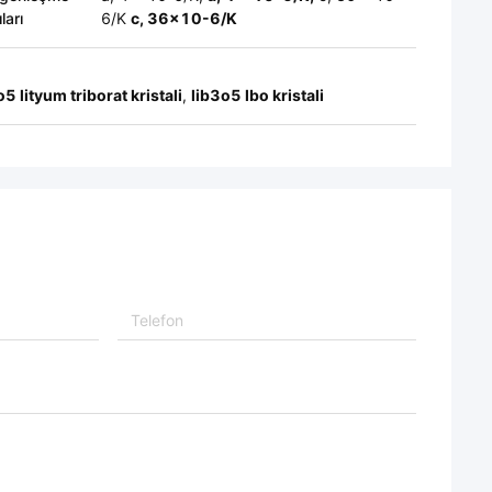
ları
6/K
c, 36x10-6/K
o5 lityum triborat kristali
,
lib3o5 lbo kristali