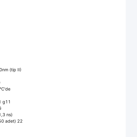
nm (tip II)
)
°C'de
1 g11
G
,3 ns)
0 adet) 22