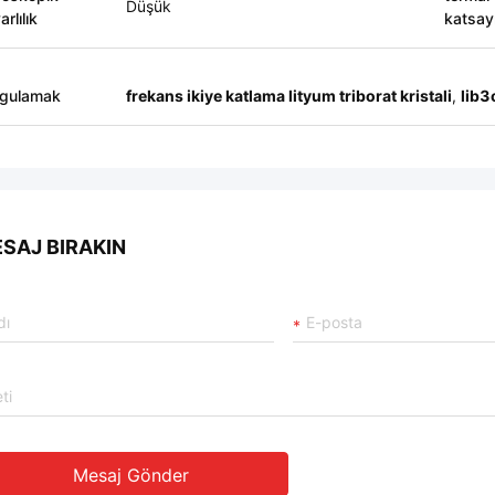
Düşük
rlılık
katsayı
gulamak
frekans ikiye katlama lityum triborat kristali
,
lib3
SAJ BIRAKIN
Mesaj Gönder