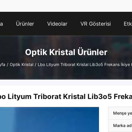
da
Ürünler
Videolar
VR Gösterisi
Etk
Optik Kristal Ürünler
yfa
/
Optik Kristal
/
Lbo Lityum Triborat Kristal Lib3o5 Frekans İkiye
o Lityum Triborat Kristal Lib3o5 Frek
Menşe ye
Marka ad