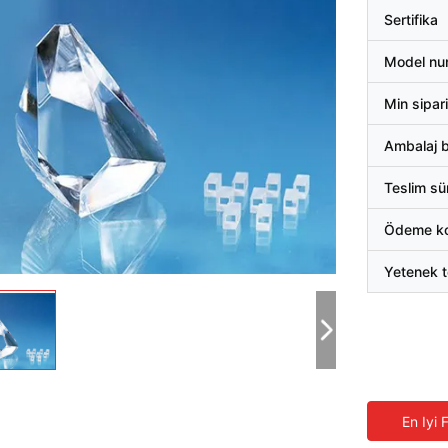
Sertifika
Model nu
Min sipari
Ambalaj bi
Teslim sü
Ödeme koş
Yetenek t
En Iyi 