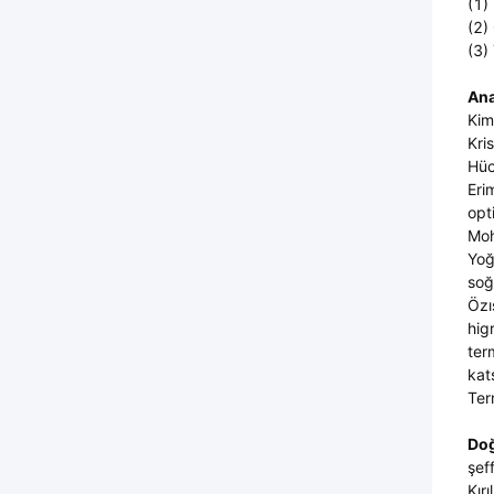
(1)
(2)
(3)
Ana
Kim
Kris
Hüc
Eri
opt
Moh
Yoğ
soğ
Özı
hig
ter
kats
Ter
Doğ
şeff
Kırı