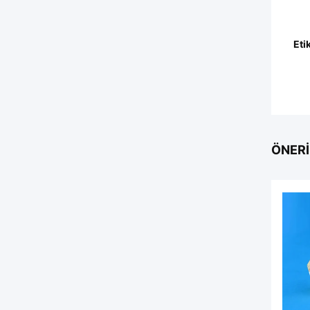
Eti
ÖNERI