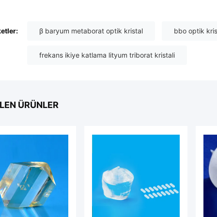
ketler:
β baryum metaborat optik kristal
bbo optik kris
frekans ikiye katlama lityum triborat kristali
LEN ÜRÜNLER