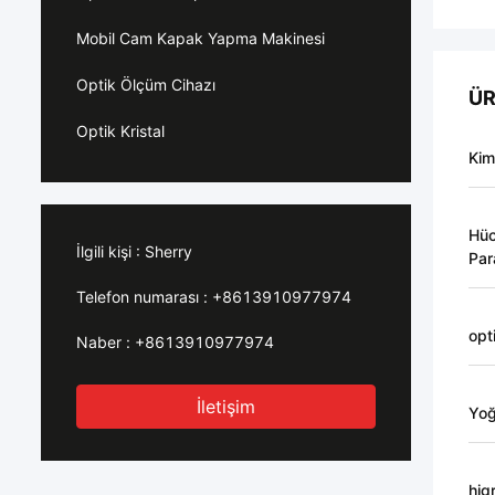
Mobil Cam Kapak Yapma Makinesi
Optik Ölçüm Cihazı
ÜR
Optik Kristal
Kim
Hüc
İlgili kişi :
Sherry
Par
Telefon numarası :
+8613910977974
opt
Naber :
+8613910977974
İletişim
Yoğ
hig