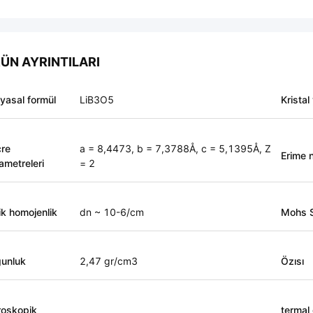
ÜN AYRINTILARI
yasal formül
LiB3O5
Kristal
re
a = 8,4473, b = 7,3788Å, c = 5,1395Å, Z
Erime 
ametreleri
= 2
ik homojenlik
dn ~ 10-6/cm
Mohs S
unluk
2,47 gr/cm3
Özısı
roskopik
termal