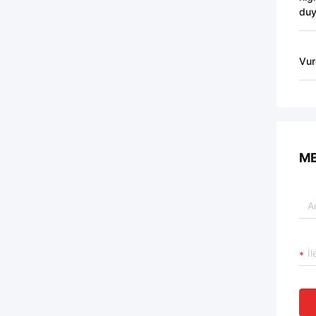
duya
Vur
ME