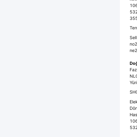
106
532
355
Ter
Sel
no2
ne2
Doğ
Faz
NLO
Yür
SHG
Ele
Dön
Has
106
532