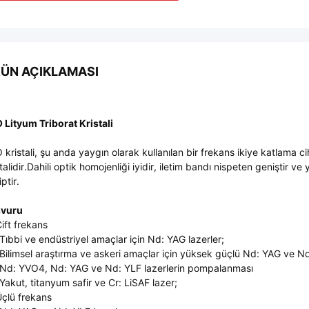
ÜN AÇIKLAMASI
 Lityum Triborat Kristali
 kristali, şu anda yaygın olarak kullanılan bir frekans ikiye katlama 
stalidir.Dahili optik homojenliği iyidir, iletim bandı nispeten geniştir v
ptir.
şvuru
Çift frekans
 Tıbbi ve endüstriyel amaçlar için Nd: YAG lazerler;
 Bilimsel araştırma ve askeri amaçlar için yüksek güçlü Nd: YAG ve Nd
 Nd: YVO4, Nd: YAG ve Nd: YLF lazerlerin pompalanması
 Yakut, titanyum safir ve Cr: LiSAF lazer;
Üçlü frekans