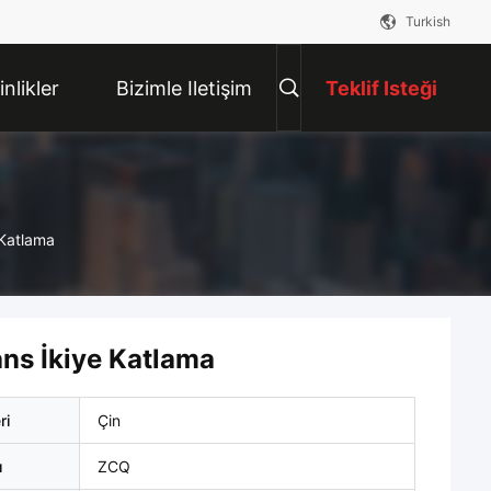
Turkish
inlikler
Bizimle Iletişim
Teklif Isteği
Kur
 Katlama
ans İkiye Katlama
ri
Çin
ı
ZCQ