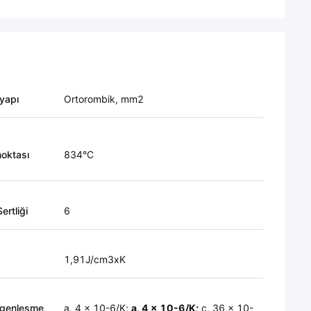
 yapı
Ortorombik, mm2
noktası
834°C
ertliği
6
1,91J/cm3xK
 genleşme
a, 4 x 10-6/K;
a, 4 x 10-6/K;
c, 36 x 10-