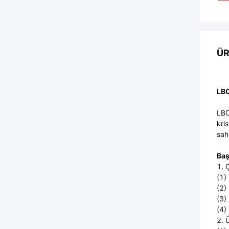
ÜR
LBO
LBO
kri
sahi
Ba
1. 
(1)
(2)
(3)
(4)
2. 