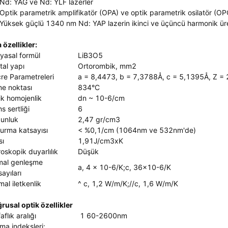
 Nd: YAG ve Nd: YLF lazerler
 Optik parametrik amplifikatör (OPA) ve optik parametrik osilatör (OP
 Yüksek güçlü 1340 nm Nd: YAP lazerin ikinci ve üçüncü harmonik ür
 özellikler:
yasal formül
LiB3O5
tal yapı
Ortorombik, mm2
re Parametreleri
a = 8,4473, b = 7,3788Å, c = 5,1395Å, Z = 
me noktası
834°C
ik homojenlik
dn ~ 10-6/cm
s sertliği
6
unluk
2,47 gr/cm3
urma katsayısı
< %0,1/cm (1064nm ve 532nm'de)
sı
1,91J/cm3xK
roskopik duyarlılık
Düşük
mal genleşme
a, 4 x 10-6/K;c, 36x10-6/K
ayıları
mal iletkenlik
^ c, 1,2 W/m/K;//c, 1,6 W/m/K
rusal optik özellikler
aflık aralığı
1 60-2600nm
lma indeksleri: