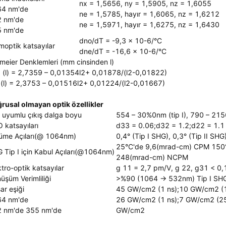
nx = 1,5656, ny = 1,5905, nz = 1,6055
4 nm'de
ne = 1,5785, hayır = 1,6065, nz = 1,6212
 nm'de
ne = 1,5971, hayır = 1,6275, nz = 1,6430
 nm'de
dno/dT = -9,3 x 10-6/°C
moptik katsayılar
dne/dT = -16,6 x 10-6/°C
lmeier Denklemleri (mm cinsinden l)
 (l) = 2,7359 – 0,01354l2+ 0,01878/(l2-0,01822)
(l) = 2,3753 – 0,01516l2+ 0,01224/(l2-0,01667)
rusal olmayan optik özellikler
 uyumlu çıkış dalga boyu
554 – 30%0nm (tip I), 790 – 2150
 katsayıları
d33 = 0.06;d32 = 1.2;d22 = 1.1
üme Açıları(@ 1064nm)
0,4° (Tip I SHG), 0,3° (Tip II SHG
25°C'de 9,6(mrad-cm) CPM 150
 Tip I için Kabul Açıları(@1064nm)
248(mrad-cm) NCPM
ktro-optik katsayılar
g 11 = 2,7 pm/V, g 22, g31 < 0,
üşüm Verimliliği
>%90 (1064 -> 532nm) Tip I SH
ar eşiği
45 GW/cm2 (1 ns);10 GW/cm2 (1
4 nm'de
26 GW/cm2 (1 ns);7 GW/cm2 (25
 nm'de 355 nm'de
GW/cm2