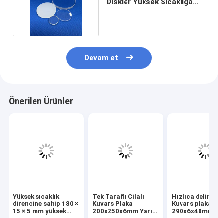
Diskler Yüksek Sıcaklığa
Dayanıklı Şeffaf
Devam et
Önerilen Ürünler
Yüksek sıcaklık
Tek Taraflı Cilalı
Hızlıca delinm
direncine sahip 180 ×
Kuvars Plaka
Kuvars plaka
15 × 5 mm yüksek
200x250x6mm Yarı
290x6x40mm Y