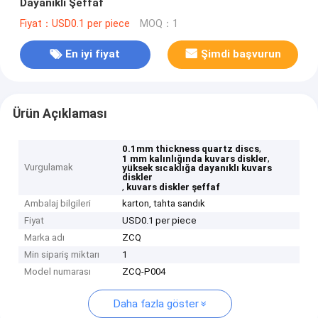
Dayanıklı Şeffaf
Fiyat：USD0.1 per piece
MOQ：1
En iyi fiyat
Şimdi başvurun
Ürün Açıklaması
,
0.1mm thickness quartz discs
,
1 mm kalınlığında kuvars diskler
Vurgulamak
yüksek sıcaklığa dayanıklı kuvars
diskler
,
kuvars diskler şeffaf
Ambalaj bilgileri
karton, tahta sandık
Fiyat
USD0.1 per piece
Marka adı
ZCQ
Min sipariş miktarı
1
Model numarası
ZCQ-P004
Daha fazla göster