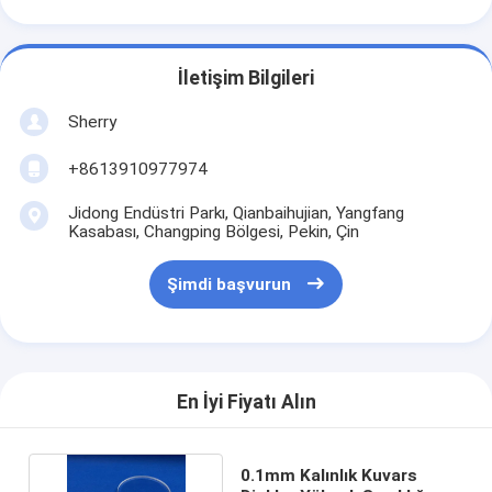
İletişim Bilgileri
Sherry
+8613910977974
Jidong Endüstri Parkı, Qianbaihujian, Yangfang
Kasabası, Changping Bölgesi, Pekin, Çin
Şimdi başvurun
En İyi Fiyatı Alın
0.1mm Kalınlık Kuvars