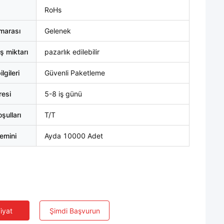
RoHs
marası
Gelenek
ş miktarı
pazarlık edilebilir
lgileri
Güvenli Paketleme
resi
5-8 iş günü
ulları
T/T
emini
Ayda 10000 Adet
Fiyat
Şimdi Başvurun