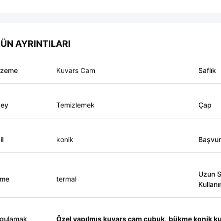
ÜN AYRINTILARI
lzeme
Kuvars Cam
Saflık
zey
Temizlemek
Çap
il
konik
Başvu
Uzun S
eme
termal
Kullanı
gulamak
Özel yapılmış kuvars cam çubuk
,
bükme konik k