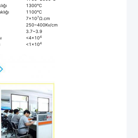
lığı
1300°C
klığı
1100°C
7
7×10
Ω.cm
250~400Kv/cm
3.7~3.9
4
ı
<4×10
4
ı
<1×10