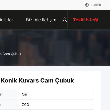
Turkish
inlikler
Bizimle Iletişim
Teklif Isteği
Kur
ars Cam Çubuk
e Konik Kuvars Cam Çubuk
ri
Çin
ı
ZCQ