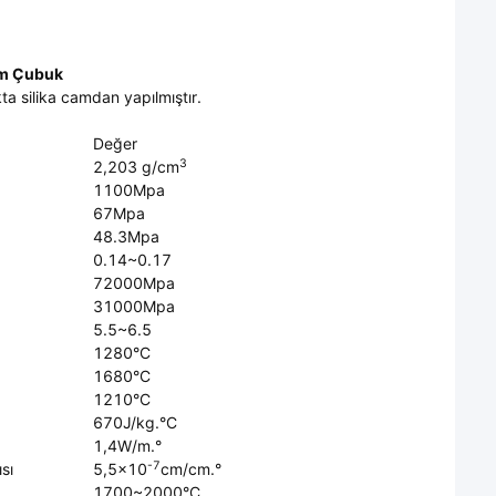
am Çubuk
a silika camdan yapılmıştır.
Değer
3
2,203 g/cm
1100Mpa
67Mpa
48.3Mpa
0.14~0.17
72000Mpa
31000Mpa
5.5~6.5
1280°C
1680°C
1210°C
670J/kg.°C
1,4W/m.°
-7
sı
5,5×10
cm/cm.°
1700~2000°C