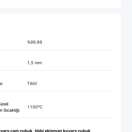
%99,99
1,5 mm
ru
Tıbbi
üreli
1100°C
m Sıcaklığı
uvars cam çubuk
,
tıbbi ekipman kuvars çubuk