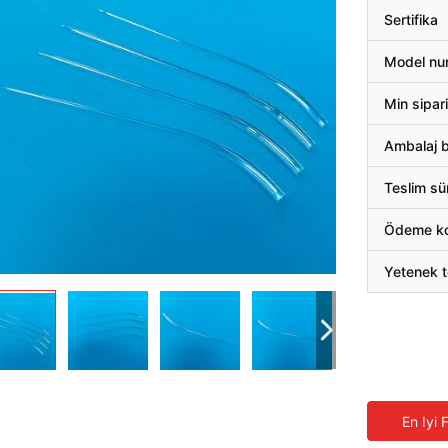
Sertifika
Model nu
Min sipari
Ambalaj bi
Teslim sü
Ödeme koş
Yetenek t
En Iyi 