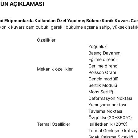
ÜN AÇIKLAMASI
bi Ekipmanlarda Kullanılan Özel Yapılmış Bükme Konik Kuvars C
konik kuvars cam çubuk, gerekli bükülme açısına sahip, yüksek saflıkt
Özellikler
Yoğunluk
Basınç Dayanımı
Eğilme direnci
Gerilme direnci
Mekanik özellikler
Poisson Oranı
Gencin modülü
Sertlik Modülü
Mohs Sertliği
Deformasyon Noktası
Yumuşama noktası
Tavlama Noktası
Özgül Isı (20~350°C)
Termal Özellikler
Isıl İletkenlik (20°C)
Termal Genleşme katsayı
Sıcak Çalışma Sıcaklığı