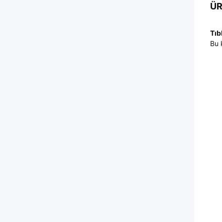
ÜR
Tıb
Bu 