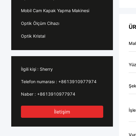
Mobil Cam Kapak Yapma Makinesi
Optik Ölçüm Cihazı
ÜR
Optik Kristal
Ma
Yü
İlgili kişi :
Sherry
Telefon numarası :
+8613910977974
Şek
Naber :
+8613910977974
İşl
İletişim
Vur