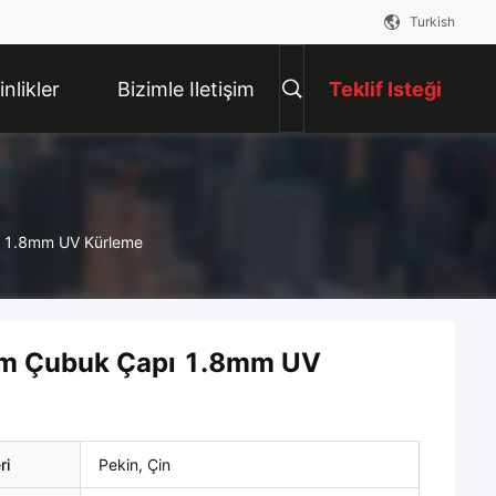
Turkish
inlikler
Bizimle Iletişim
Teklif Isteği
Kur
pı 1.8mm UV Kürleme
Cam Çubuk Çapı 1.8mm UV
ri
Pekin, Çin