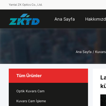
Yantai ZK Optics Co., Ltd.
Ana Sayfa
Hakkımız
Ana Sayfa
/
Kuvar
Tüm Ürünler
L
k
Optik Kuvars Cam
Kuvars Cam İşleme