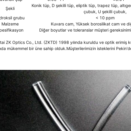
Konik tüp, D şekilli tüp, eliptik tüp, trapez tüp, altıg
Şekli
çubuk, U şekilli çubuk,
droksil grubu
< 10 ppm
Malzeme
Kuvars cam, Yüksek borosilikat cam ve d
pesifikasyon
Diğer boyutlar ve toleranslar müşteri gereksinimle
tai ZK Optics Co., Ltd. (ZKTD) 1998 yılında kuruldu ve optik erimiş
nda mükemmel bir üne sahip olduk.Müşterilerimizin isteklerini Pekin'd