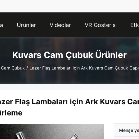
da
Ürünler
Videolar
VR Gösterisi
Etk
Kuvars Cam Çubuk Ürünler
s Cam Çubuk
/
Lazer Flaş Lambaları Için Ark Kuvars Cam Çubuk Ça
azer Flaş Lambaları için Ark Kuvars 
ürleme
Menşe ye