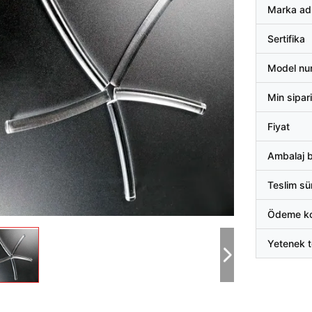
Marka ad
Sertifika
Model nu
Min sipari
Fiyat
Ambalaj bi
Teslim sü
Ödeme koş
Yetenek t