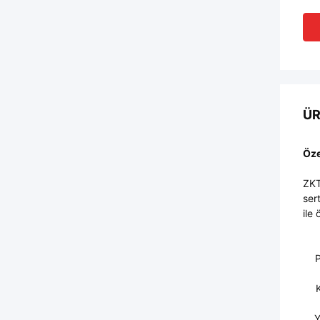
ÜR
Öze
ZKT
ser
ile
P
Y