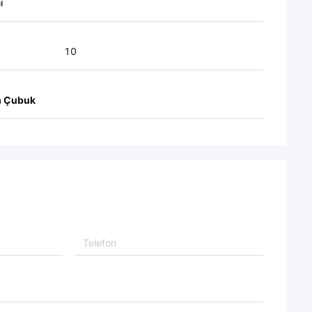
i
10
m Çubuk