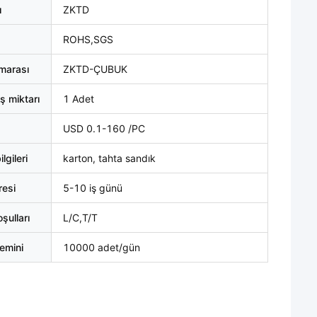
ı
ZKTD
ROHS,SGS
marası
ZKTD-ÇUBUK
ş miktarı
1 Adet
USD 0.1-160 /PC
lgileri
karton, tahta sandık
resi
5-10 iş günü
ulları
L/C,T/T
emini
10000 adet/gün