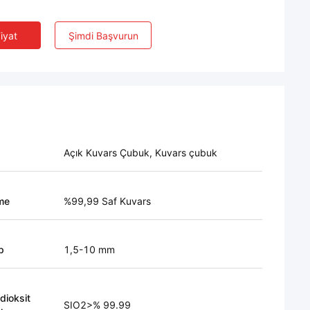
Fiyat
Şimdi Başvurun
Açık Kuvars Çubuk, Kuvars çubuk
me
%99,99 Saf Kuvars
p
1,5-10 mm
 dioksit
SIO2>% 99.99