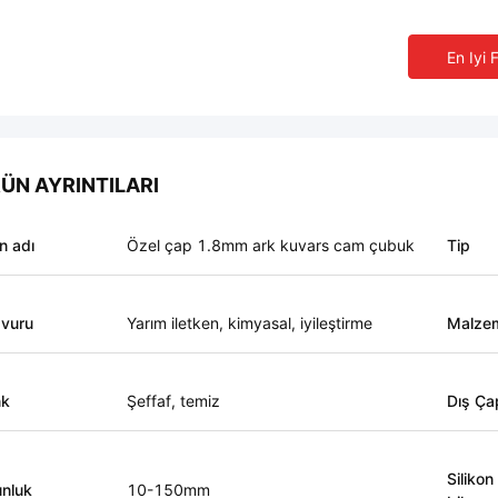
En Iyi 
ÜN AYRINTILARI
n adı
Özel çap 1.8mm ark kuvars cam çubuk
Tip
vuru
Yarım iletken, kimyasal, iyileştirme
Malze
nk
Şeffaf, temiz
Dış Ça
Silikon
nluk
10-150mm