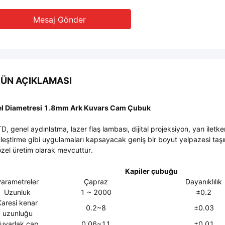
Mesaj Gönder
ÜN AÇIKLAMASI
l Diametresi 1.8mm Ark Kuvars Cam Çubuk
D, genel aydınlatma, lazer flaş lambası, dijital projeksiyon, yarı iletk
tleştirme gibi uygulamaları kapsayacak geniş bir boyut yelpazesi taş
 özel üretim olarak mevcuttur.
Kapiler çubuğu
arametreler
Çapraz
Dayanıklılık
Uzunluk
1 ~ 2000
±0.2
Karesi kenar
0.2~8
±0.03
uzunluğu
uvarlak çap
0.06~11
±0.01