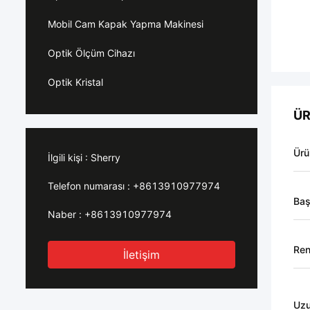
Mobil Cam Kapak Yapma Makinesi
Optik Ölçüm Cihazı
Optik Kristal
ÜR
Ürü
İlgili kişi :
Sherry
Telefon numarası :
+8613910977974
Baş
Naber :
+8613910977974
Re
İletişim
Uzu