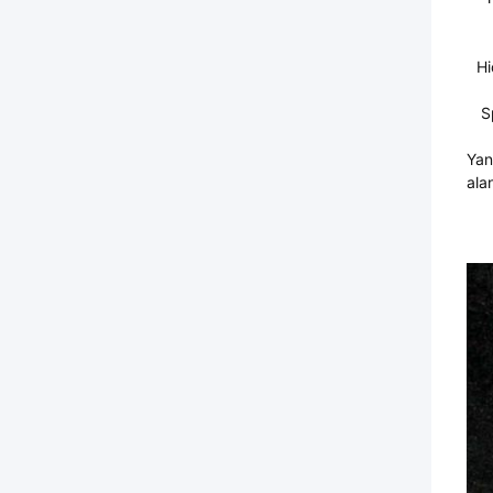
Hi
S
Yan
ala