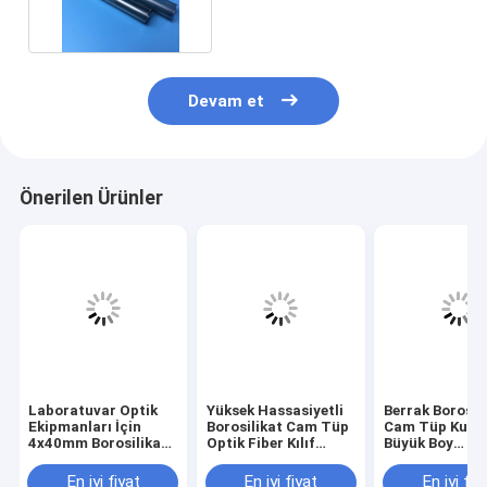
Devam et
Önerilen Ürünler
Laboratuvar Optik
Yüksek Hassasiyetli
Berrak Borosil
Ekipmanları İçin
Borosilikat Cam Tüp
Cam Tüp Kubb
4x40mm Borosilikat
Optik Fiber Kılıf
Büyük Boy
Cam Çubuk İyi
Borosilikat Cam
Özelleştirilmiş
Termal Şok Direnci
Kılcal
Parlatma Cam
En iyi fiyat
En iyi fiyat
En iyi fiy