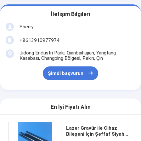
İletişim Bilgileri
Sherry
+8613910977974
Jidong Endüstri Parkı, Qianbaihujian, Yangfang
Kasabası, Changping Bölgesi, Pekin, Çin
Şimdi başvurun
En İyi Fiyatı Alın
Lazer Gravür ile Cihaz
Bileşeni İçin Şeffaf Siyah
Borosilikat Cam Tüp