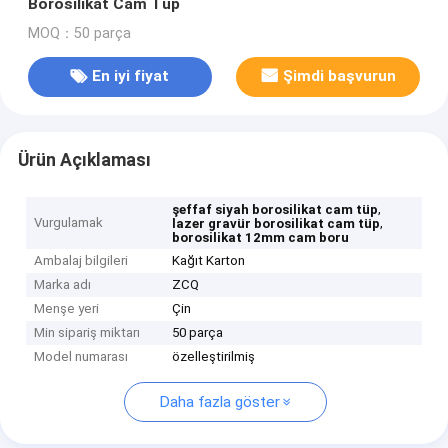
Borosilikat Cam Tüp
MOQ：50 parça
En iyi fiyat
Şimdi başvurun
Ürün Açıklaması
,
şeffaf siyah borosilikat cam tüp
Vurgulamak
,
lazer gravür borosilikat cam tüp
borosilikat 12mm cam boru
Ambalaj bilgileri
Kağıt Karton
Marka adı
ZCQ
Menşe yeri
Çin
Min sipariş miktarı
50 parça
Model numarası
özelleştirilmiş
Daha fazla göster